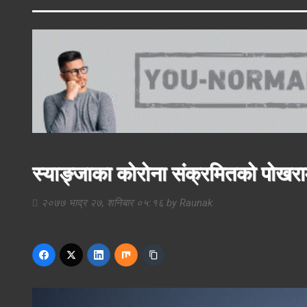
स्याङ्जाका कोरोना संक्रमितको पोखरामा
२०७७ भाद्र २७, शनिबार ०५:१६
by
Raunak