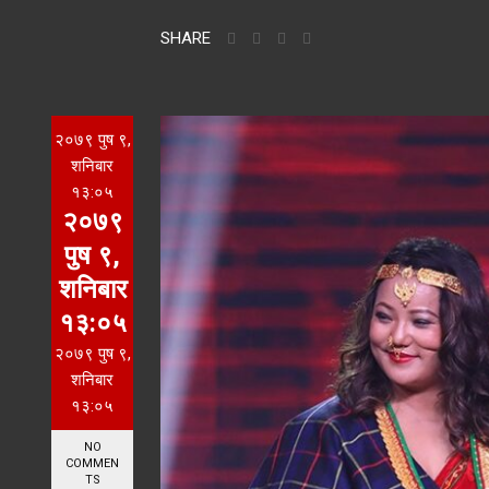
SHARE
२०७९ पुष ९,
शनिबार
१३:०५
२०७९
पुष ९,
शनिबार
१३:०५
२०७९ पुष ९,
शनिबार
१३:०५
NO
COMMEN
TS