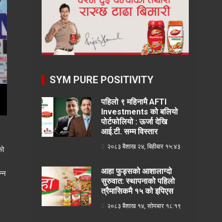
SYM PURE POSITIVITY
पहिलो ९ महिनामै AFTI
Investments को बलियो
पोर्टफोलियो : ऊर्जा देखि
आई.टी. सम्म विस्तार
२०८३ बैशाख २४, बिहीबार १५:४३
को
आहा फुड्सको आशालाग्दो
न्न
सुरुवात: स्थापनाको पहिलो
।
त्रैमासिकमै १५ को इपिएस
२०८३ बैशाख १४, सोमबार १८:१९