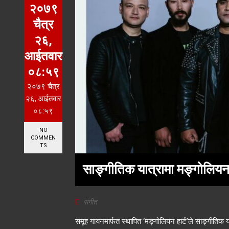
२०७९
चैत्र
२६,
आईतवार
०८:५९
२०७९ चैत्र
२६, आईतवार
०८:५९
NO
COMMEN
TS
साङ्गीतिक यात्रामा मङ्गोलियन 
संगीत
समूह गायनमार्फत स्थापित ‘मङ्गोलियन हार्ट’ले साङ्गीतिक