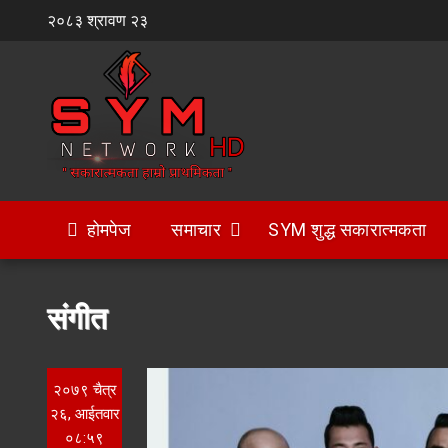
Skip
२०८३ श्रावण २३
to
content
होमपेज
समाचार
SYM शुद्ध सकारात्मकता
संगीत
२०७९ चैत्र
२६, आईतवार
०८:५९