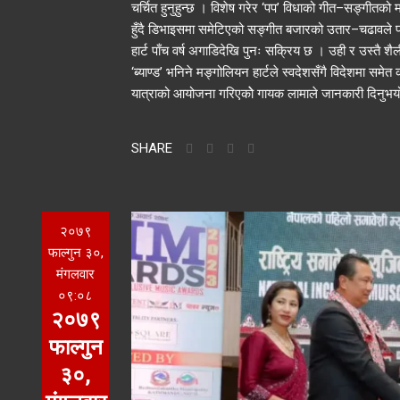
चर्चित हुनुहुन्छ । विशेष गरेर ‘पप’ विधाको गीत–सङ्गीतको मधु
हुँदै डिभाइसमा समेटिएको सङ्गीत बजारको उतार–चढावले पार
हार्ट पाँच वर्ष अगाडिदेखि पुनः सक्रिय छ । उही र उस्तै 
‘ब्याण्ड’ भनिने मङ्गोलियन हार्टले स्वदेशसँगै विदेशमा समेत
यात्राको आयोजना गरिएकोे गायक लामाले जानकारी दिनुभयो ।
SHARE
२०७९
फाल्गुन ३०,
मंगलवार
०९:०८
२०७९
फाल्गुन
३०,