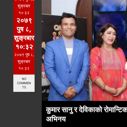
शुक्रबार
१०:३२
२०७९
पुष ८,
शुक्रबार
१०:३२
२०७९ पुष ८,
शुक्रबार
१०:३२
NO
COMMEN
TS
कुमार सानु र देविकाको रोमान्टि
अभिनय