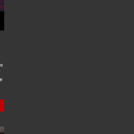
र
मा
ाश