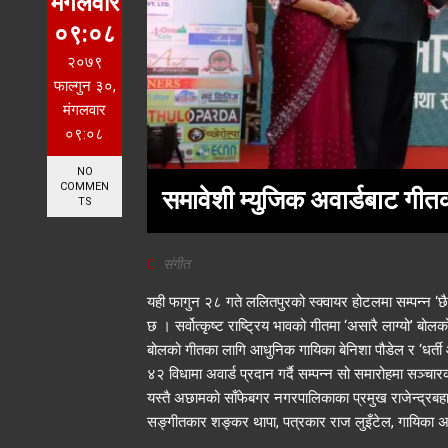
मंगलवार
०९:०८
२०७९
फाल्गुन ३०,
मंगलवार
०९:०८
NO
COMMEN
समावेशी म्युजिक अवार्डबाट गीत
TS
संगीत
यही फागुन २८ गते ललितपुरको स्क्वायर होटलमा सम्पन्न ‘छ
छ । सर्वोत्कृष्ट राष्ट्रिय भावको गीतमा ‘असारै लाग्यो’ ब
बोलको गीतका लागि आधुनिक गायिका बेनिशा पौडेल र ‘धर्त
४२ विधामा अवार्ड प्रदान गर्दै सम्पन्न सो समारोहमा सञ्चार
यस्तै अछामको साँफेबगर नगरपालिकाका प्रमुख राजेन्द्रबहादुर 
सङ्गीतकार शङ्कर थापा, पत्रकार राज लुइँटेल, गायिका अमृत