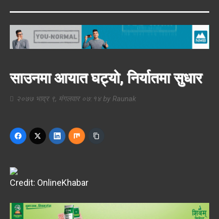
साउनमा आयात घट्यो, निर्यातमा सुधार
२०७७ भाद्र ९, मंगलवार ०७:१४
by
Raunak
Credit: OnlineKhabar