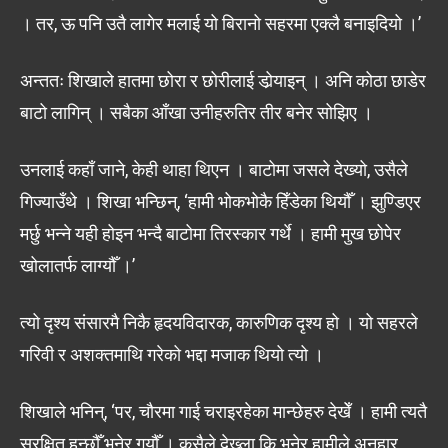
। तर, ऊ पनि उतै लागेर मलाई यो बिरानो सहरमा एक्लै बनाइदियो ।’
अन्ततः शिखाले हातमा छोरा र छोरीलाई डोर्‍याइन् । अनि कोठा छाडेर
बाटो लागिन् । सबैका आँखा उनीहरुतिर तीर बनेर सोझिए ।
उनलाई कहाँ जाने, केही थाहा थिएन । बाटोमा जसले देख्यो, उसैले
गिज्याउँथे । शिखा भन्छिन्, ‘हामी भोकभोकै हिँडेका थियौँ । झुण्डिएर
मर्छु भन्ने यही होइन भन्दै बाटोमा तिरस्कार गर्थे । हामी मुख छोपेर
खोलातर्फ लाग्यौँ ।’
त्यो दृश्य संसारमै निकै हृदयविदारक, कारुणिक दृश्य हो । यो सहरले
गरिवी र अशक्तमाथि गरेको भद्दा मजाक थियो त्यो ।
शिखाले भनिन्, ‘पर, चौरमा गाई चराइरहेका मान्छेहरु देखेँ । हामी त्यतै
सुरक्षित हुन्छौँ भनेर गयौँ । कसैले देख्ला कि भनेर हामीले अनुहार