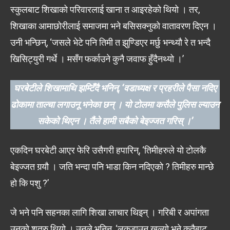
स्कुलबाट शिखाको परिवारलाई खाना त आइरहेको थियो । तर,
शिखाका आमाछोरीलाई समाजमा भने बसिसक्नुको वातावरण दिएन ।
उनी भन्छिन्, ‘जसले भेटे पनि तिमी त झुण्डिएर मर्छु भन्थ्यौ रे त भन्दै
खिसिट्युरी गर्थे । मसँग फर्काउने कुनै जवाफ हुँदैनथ्यो ।’
घरबेटीले शिखामाथि झम्टिँदै भनिन्, ‘वडाध्यक्ष र प्रहरीले पैसा नदिए
ढोकामा ताल्चा लगाउनू भनेका छन् । यो टोलमा कसैले पुलिस ल्याउन
सकेको थिएन । तै‌ंले हामी सबैको बेइज्जत गरिस् ।’
एकदिन घरबेटी आएर फेरि उसैगरी हपारिन्, ‘तिमीहरुले यो टोलकै
बेइज्जत गर्‍यौ । जति भन्दा पनि भाडा किन नदिएको ? तिमीहरु मान्छे
हो कि पशु ?’
जे भने पनि सहनका लागि शिखा लाचार थिइन् । गरिबी र अपांगता
उनको शत्रु थियो । उनले भनिन्, ‘लकडाउन खुल्यो भने कतैबाट