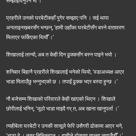
सम्झाइदिनुपर्ने भो ।’
प्रहरीले उनको घरबेटीकहाँ पुगेर सम्झाए पनि । सई थापा
अनलाइनखबरसँग भन्छन्, ‘हामी उहाँका घरबेटीसँग बस्ने वातावरण
मिलाएर फर्किएका थियौँ ।’
शिखालाई लाग्यो, अब त केही दिन ढुक्कसँग बस्न पाइने भयो ।
शनिबार बिहानै प्रहरीले शिखालाई भनेको थियो, ‘वडाअध्यक्ष आएर
भाडा मिलाउँछु भन्नुभएको छ । तपाईं ढुक्क भएर बस्दा हुन्छ ।’
नौ बजेसम्म शिखाको परिवारले केही खाएको थिएन । शिखाले
छोरीलाई भनिन्, ‘जूठो भाडा माझ्दै गर् त, अब खाना खानुपर्ला ।’
त्यहीबेला घरबेटी र उनकी सासूले फेरि उसैगरी ढोकामा आएर भने,
‘भाडा दे । नत्र निस्किहाल् । हामीले ढोकामा ताल्चा लगाउँछौँ ।’