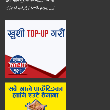
रातो भाले धुरीमा करायो…. करायो
गरिबको चमेली, निसाफै हरायो ….!