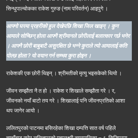
सिन्धुपाल्चोकका राकेश गुरुङ (नाम परिवर्तन) आइपुगे ।
आफ्नो घरमा प्रहरीको हुल देखेपछि शिखा जिल खाइन् । कुन
आमाले सोच्छिन् होला आफ्नै श्रीमानले छोरीलाई बलात्कार गर्छ भनेर
। आफ्नै छोरी बाबुबाटै असुरक्षित छे भन्ने कुराले त्यो आमालाई कति
पोल्छ होला ? यो वयान गर्न सम्भव कुरा होइन ।
राकेशकी एक छोरी थिइन् । श्रीमतीको मृत्यु भइसकेको थियो ।
जीवन सम्झौता नै त हो । राकेश र शिखाले सम्झौता गरे । र,
जीवनको नयाँ बाटो तय गरे । शिखालाई पनि जीवनप्रतिको आशा
थप जागेर आयो ।
ललितपुरको पाटनमा बसिरहेका शिखा दम्पत्ति सात वर्ष पहिले
त्यहाँबाट सरेर ललितपुरको महालक्ष्मी नगरपालिका – ६, सिद्धिपुरमा