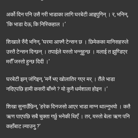
अर्को दिन पनि उसै गरी भाडाका लागि घरबेटी आइपुगिन् । र, भनिन्,
‘कि भाडा देऊ, कि निस्किहाल ।’
शिखाले रुँदै भनिन्, ‘घरमा आफ्नै टेन्सन छ । छिमेकका मानिसहरुले
उस्तै टेन्सन दिन्छन् । तपाईले यस्तो भन्नुहुन्छ । मलाई त झुण्डिएर
मरौँ जस्तो हुन्छ दिदी ।’
घरबेटी झन् जंगिइन्, ‘मर्ने भए खोलातिर गएर मर् । तैंले भाडा
नदिएपछि हामी कसरी बाँच्ने ? यो कुनै धर्मशाला होइन ।’
शिखा सुनाउँछिन्, ‘हरेक दिनजसो आएर भाडा माग्न थाल्नुभयो । कतै
ऋण पाएपछि सबै चुक्ता गर्छु भनेकी थिएँ । तर, यस्तो बेला ऋण पनि
कहाँबाट ल्याउनुु ?’