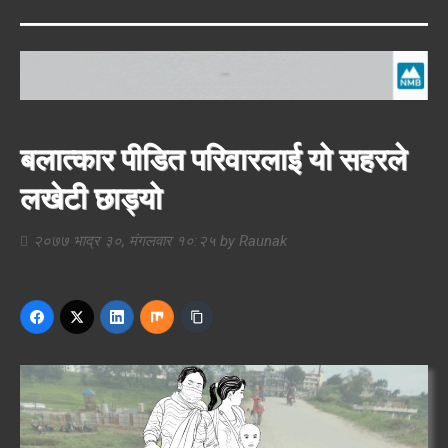
बलात्कार पीडित परिवारलाई यो सहरले
लखेटी छाड्यो
२०७७ भाद्र ३०, मंगलवार १०:२५
by
Raunak