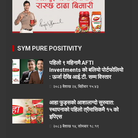
SYM PURE POSITIVITY
पहिलो ९ महिनामै AFTI
Investments को बलियो पोर्टफोलियो
: ऊर्जा देखि आई.टी. सम्म विस्तार
२०८३ बैशाख २४, बिहीबार १५:४३
आहा फुड्सको आशालाग्दो सुरुवात:
स्थापनाको पहिलो त्रैमासिकमै १५ को
इपिएस
२०८३ बैशाख १४, सोमबार १८:१९