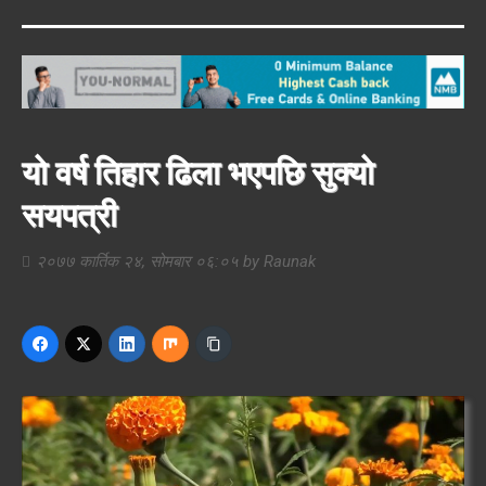
यो वर्ष तिहार ढिला भएपछि सुक्यो
सयपत्री
२०७७ कार्तिक २४, सोमबार ०६:०५
by
Raunak