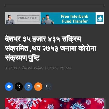
देशभर ३५ हजार ४३५ सक्रिय
संक्रमित ,थप २७५३ जनामा कोरोना
संक्रमण पुष्टि
२०७७ कार्तिक २२, शनिबार ११:१७
by
Raunak