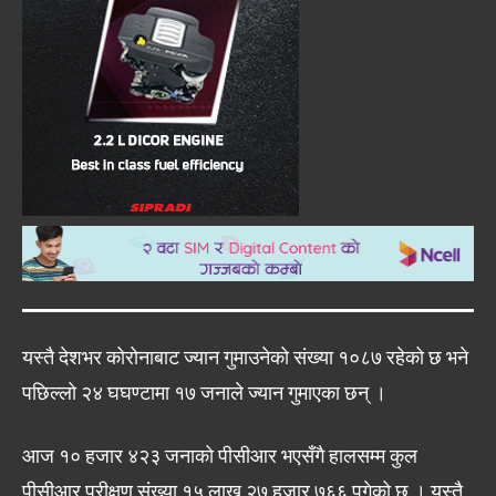
यस्तै देशभर कोरोनाबाट ज्यान गुमाउनेको संख्या १०८७ रहेको छ भने
पछिल्लो २४ घघण्टामा १७ जनाले ज्यान गुमाएका छन् ।
आज १० हजार ४२३ जनाको पीसीआर भएसँगै हालसम्म कुल
पीसीआर परीक्षण संख्या १५ लाख २७ हजार ७६६ पुगेको छ । यस्तै