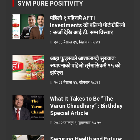
SYM PURE POSITIVITY
पहिलो ९ महिनामै AFTI
Investments को बलियो पोर्टफोलियो
: ऊर्जा देखि आई.टी. सम्म विस्तार
२०८३ बैशाख २४, बिहीबार १५:४३
आहा फुड्सको आशालाग्दो सुरुवात:
स्थापनाको पहिलो त्रैमासिकमै १५ को
इपिएस
२०८३ बैशाख १४, सोमबार १८:१९
What It Takes to Be “The
Varun Chaudhary” : Birthday
Special Article
२०८२ फाल्गुन १, शुक्रबार १७:५५
Securing Health and Future: