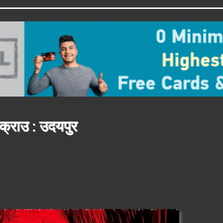
 पक्राउ : उदयपुर