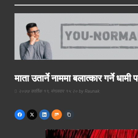
माता उतार्ने नाममा बलात्कार गर्ने धामी
२०७७ कार्तिक ११, मंगलवार १५:२०
by
Raunak