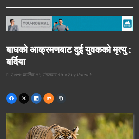
बाघको आक्रमणबाट दुई युवकको मृत्यु :
बर्दिया
२०७७ कार्तिक ११, मंगलवार १५:०२
by
Raunak