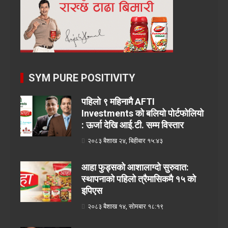
SYM PURE POSITIVITY
पहिलो ९ महिनामै AFTI
Investments को बलियो पोर्टफोलियो
: ऊर्जा देखि आई.टी. सम्म विस्तार
२०८३ बैशाख २४, बिहीबार १५:४३
आहा फुड्सको आशालाग्दो सुरुवात:
स्थापनाको पहिलो त्रैमासिकमै १५ को
इपिएस
२०८३ बैशाख १४, सोमबार १८:१९