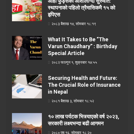
आहा फुड्सको आशालाग्दो सुरुवात:
स्थापनाको पहिलो त्रैमासिकमै १५ को
इपिएस
२०८३ बैशाख १४, सोमबार १८:१९
What It Takes to Be “The
Varun Chaudhary” : Birthday
Special Article
२०८२ फाल्गुन १, शुक्रबार १७:५५
Securing Health and Future:
The Crucial Role of Insurance
in Nepal
२०८१ बैशाख ३, सोमबार १८:५२
१० लाख पर्यटक भित्र्याएको वर्ष २०२३,
सरकारी लक्ष्यभन्दा बढी आगमन
२०८० पुष १६, सोमबार १८:२०