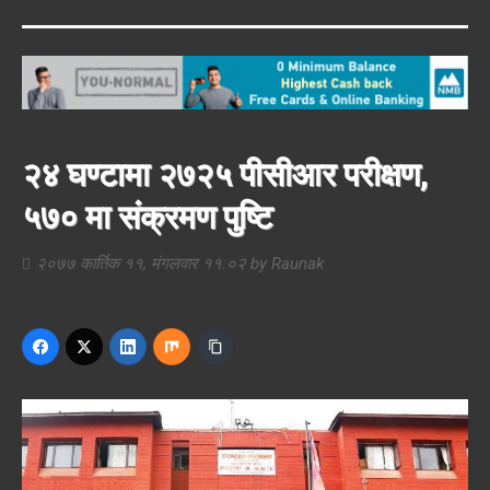
२४ घण्टामा २७२५ पीसीआर परीक्षण,
५७० मा संक्रमण पुष्टि
२०७७ कार्तिक ११, मंगलवार ११:०२
by
Raunak