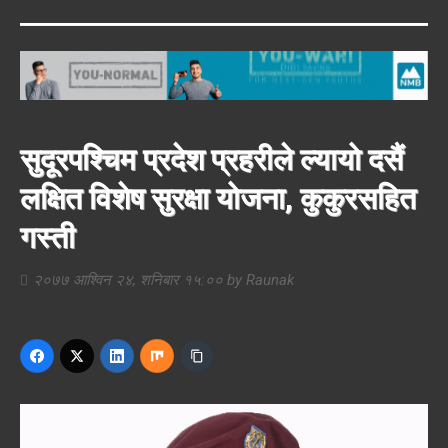
सुदूरपश्चिम प्रदेश प्रहरीले ल्यायो दसैं
लक्षित विशेष सुरक्षा योजना, कुकुरसहित
गस्ती
२०७७ आश्विन २४, शनिबार १५:००
by
Raunak