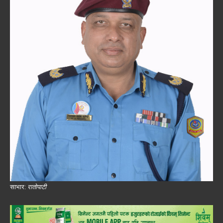
साभार:
रातोपाटी