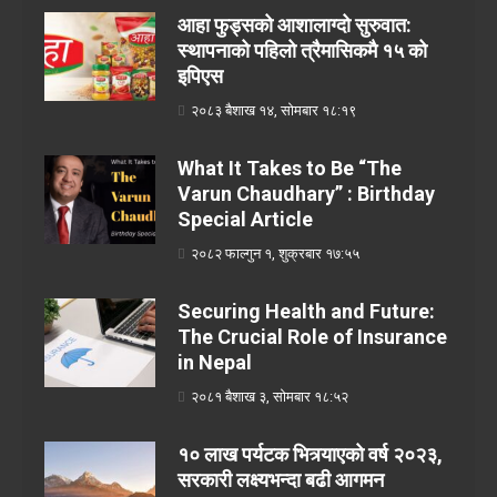
आहा फुड्सको आशालाग्दो सुरुवात:
स्थापनाको पहिलो त्रैमासिकमै १५ को
इपिएस
२०८३ बैशाख १४, सोमबार १८:१९
What It Takes to Be “The
Varun Chaudhary” : Birthday
Special Article
२०८२ फाल्गुन १, शुक्रबार १७:५५
Securing Health and Future:
The Crucial Role of Insurance
in Nepal
२०८१ बैशाख ३, सोमबार १८:५२
१० लाख पर्यटक भित्र्याएको वर्ष २०२३,
सरकारी लक्ष्यभन्दा बढी आगमन