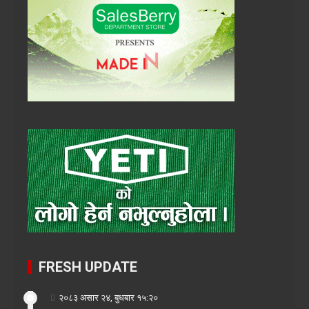
FRESH UPDATE
२०८३ असार २४, बुधबार १५:२०