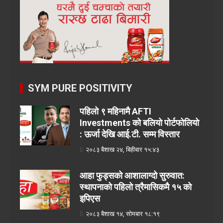
SYM PURE POSITIVITY
पहिलो ९ महिनामै AFTI
Investments को बलियो पोर्टफोलियो
: ऊर्जा देखि आई.टी. सम्म विस्तार
२०८३ बैशाख २४, बिहीबार १५:४३
आहा फुड्सको आशालाग्दो सुरुवात:
स्थापनाको पहिलो त्रैमासिकमै १५ को
इपिएस
२०८३ बैशाख १४, सोमबार १८:१९