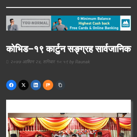
कोभिड–१९ कार्टुन सङ्ग्रह सार्वजानिक
२०७७ आश्विन २४, शनिबार १०:५९
by
Raunak