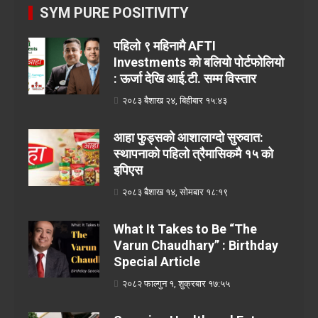
SYM PURE POSITIVITY
पहिलो ९ महिनामै AFTI
Investments को बलियो पोर्टफोलियो
: ऊर्जा देखि आई.टी. सम्म विस्तार
२०८३ बैशाख २४, बिहीबार १५:४३
आहा फुड्सको आशालाग्दो सुरुवात:
स्थापनाको पहिलो त्रैमासिकमै १५ को
इपिएस
२०८३ बैशाख १४, सोमबार १८:१९
What It Takes to Be “The
Varun Chaudhary” : Birthday
Special Article
२०८२ फाल्गुन १, शुक्रबार १७:५५