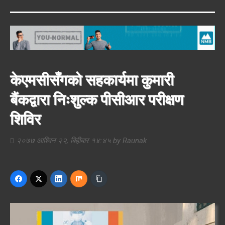
केएमसीसँगको सहकार्यमा कुमारी
बैंकद्वारा निःशुल्क पीसीआर परीक्षण
शिविर
२०७७ आश्विन २२, बिहीबार १४:४५
by
Raunak