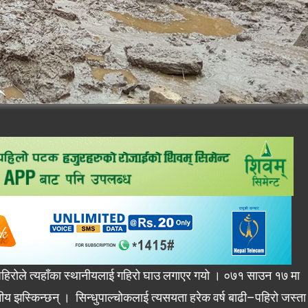
ेको पहिरोले त्यहाँका स्थानीयलाई गहिरो घाउ लगाएर गयो । ०७१ साउन १७ मा
नीय झस्किन्छन् । सिन्धुपाल्चोकलाई त्यसयता हरेक वर्ष बाढी–पहिरो जस्ता