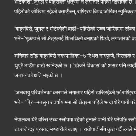
भोटेकोशी, जुगल र बाह्रबिसे क्षेत्रमा नै लगातार पहिरो गइरहेको
पहिरोको जोखिमा रहेको बताउँछन्, राष्ट्रिय बिपद जोखिम न्यु
‘बाह्रबिसे, जुगल र भोटेकोशी बाढी–पहिरोको उच्च जोखिममा रहेका क
भने–‘भूकम्पले सो क्षेत्रलाई थिलथिलो बनाएको थियो, लगातारको वर
शनिवार साँझ बाह्रबिसे नगरपालिका–७ स्थित नागफुजे, भिरखर्क र न
थुप्रै ठाउँमा बाटो खनिएको छ । ‘डोजरे विकास’ को असर पनि त्यहा
जनधनको क्षति भएको छ ।
‘जलवायु परिवर्तनका कारणले लगातार पहिरो खसिरहेको छ’ राष्ट्
भने– ‘प्रि–मनसुन र वर्षायाममा सो क्षेत्रमा पहिले भन्दा धेरै पानी 
नेपालका धेरै बस्ति उच्च स्लोपमा रहेको हुनाले पानी धेरै परेपछि स
डा.राजेन्द्र प्रसाद भण्डारीले बताए । रातोपाटीसँग कुरा गर्दै उनले 