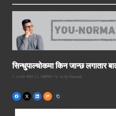
सिन्धुपाल्चोकमा किन जान्छ लगातार बा
२०७७ भाद्र २८, आईतवार १४:५६
by
Raunak