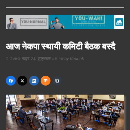
आज नेकपा स्थायी कमिटी बैठक बस्दै
२०७७ भाद्र २६, शुक्रबार ०४:५७
by
Raunak