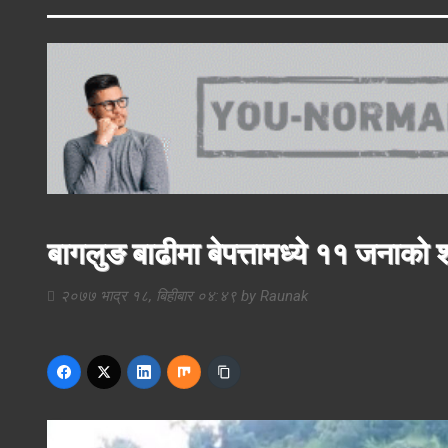
बागलुङ बाढीमा बेपत्तामध्ये ११ जनाको
२०७७ भाद्र १८, बिहीबार ०४:४९
by
Raunak