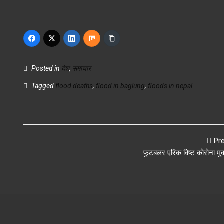
Posted in
देश
,
समाचार
Tagged
flood deaths
,
flood in baglung
,
floods in nepal
Pr
फुटबलर एरिक विष्ट कोरोना मुक