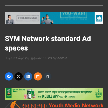
SYM Network standard Ad
spaces
२०७७ चैत्र २०, शुक्रबार १०:२७
by
admin