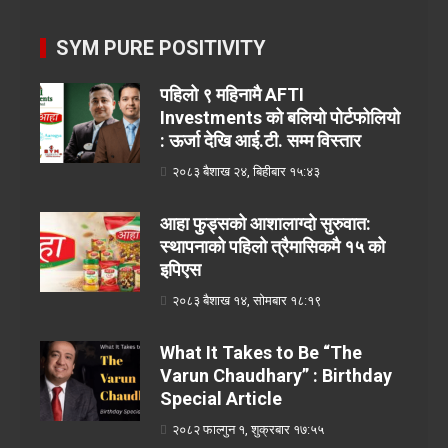
SYM PURE POSITIVITY
पहिलो ९ महिनामै AFTI
Investments को बलियो पोर्टफोलियो
: ऊर्जा देखि आई.टी. सम्म विस्तार
२०८३ बैशाख २४, बिहीबार १५:४३
आहा फुड्सको आशालाग्दो सुरुवात:
स्थापनाको पहिलो त्रैमासिकमै १५ को
इपिएस
२०८३ बैशाख १४, सोमबार १८:१९
What It Takes to Be “The
Varun Chaudhary” : Birthday
Special Article
२०८२ फाल्गुन १, शुक्रबार १७:५५