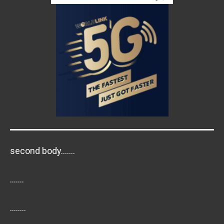
second body…….
…….
……..