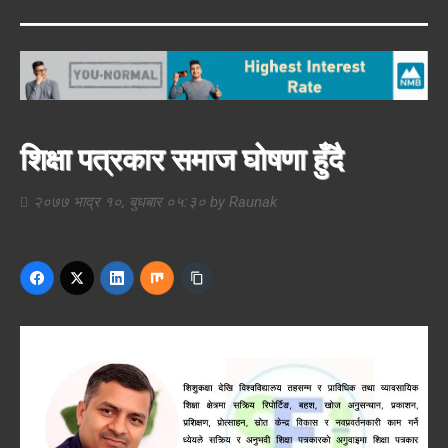
शिक्षा पत्रकार समाज घोषणा हुँदै
२०७७ भाद्र १०, बुधबार ०५:३०
by
Raunak