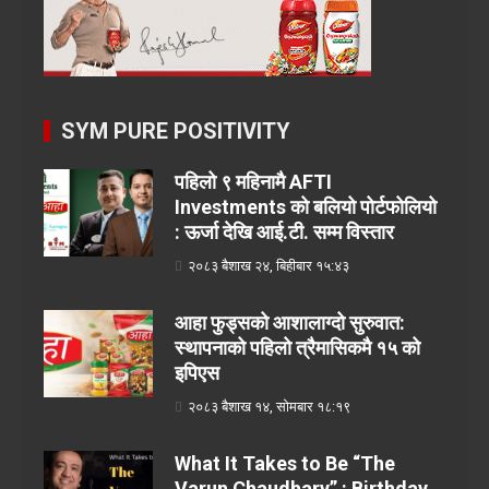
SYM PURE POSITIVITY
पहिलो ९ महिनामै AFTI
Investments को बलियो पोर्टफोलियो
: ऊर्जा देखि आई.टी. सम्म विस्तार
२०८३ बैशाख २४, बिहीबार १५:४३
आहा फुड्सको आशालाग्दो सुरुवात:
स्थापनाको पहिलो त्रैमासिकमै १५ को
इपिएस
२०८३ बैशाख १४, सोमबार १८:१९
What It Takes to Be “The
Varun Chaudhary” : Birthday