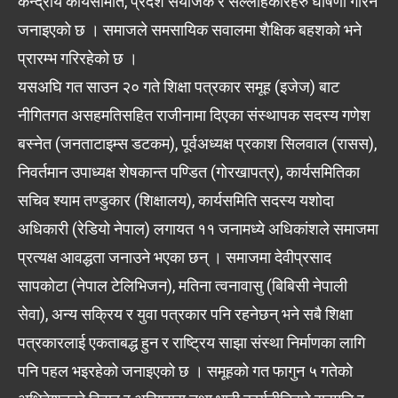
केन्द्रीय कार्यसमिति, प्रदेश संयोजक र सल्लाहकारहरु घोषणा गरिने
जनाइएको छ । समाजले समसायिक सवालमा शैक्षिक बहशको भने
प्रारम्भ गरिरहेको छ ।
यसअघि गत साउन २० गते शिक्षा पत्रकार समूह (इजेज) बाट
नीगितगत असहमतिसहित राजीनामा दिएका संस्थापक सदस्य गणेश
बस्नेत (जनताटाइम्स डटकम), पूर्वअध्यक्ष प्रकाश सिलवाल (रासस),
निवर्तमान उपाध्यक्ष शेषकान्त पण्डित (गोरखापत्र), कार्यसमितिका
सचिव श्याम तण्डुकार (शिक्षालय), कार्यसमिति सदस्य यशोदा
अधिकारी (रेडियो नेपाल) लगायत ११ जनामध्ये अधिकांशले समाजमा
प्रत्यक्ष आवद्धता जनाउने भएका छन् । समाजमा देवीप्रसाद
सापकोटा (नेपाल टेलिभिजन), मतिना त्वनावासु (बिबिसी नेपाली
सेवा), अन्य सक्रिय र युवा पत्रकार पनि रहनेछन् भने सबै शिक्षा
पत्रकारलाई एकताबद्ध हुन र राष्ट्रिय साझा संस्था निर्माणका लागि
पनि पहल भइरहेको जनाइएको छ । समूहको गत फागुन ५ गतेको