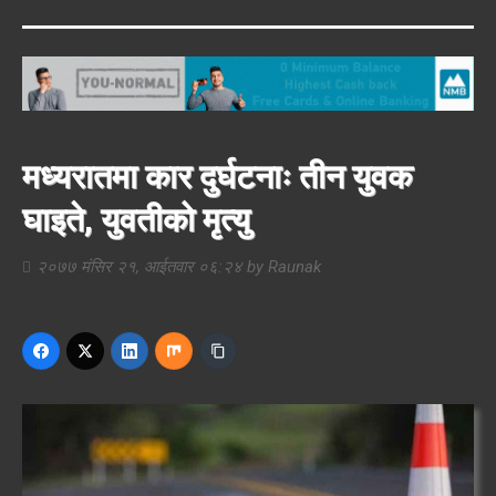
मध्यरातमा कार दुर्घटनाः तीन युवक
घाइते, युवतीको मृत्यु
२०७७ मंसिर २१, आईतवार ०६:२४
by
Raunak