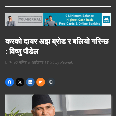
करको दायर अझ ब्रोड र बलियो गरिन्छ
: विष्णु पौडेल
२०७७ मंसिर ७, आईतवार १४:४८
by
Raunak