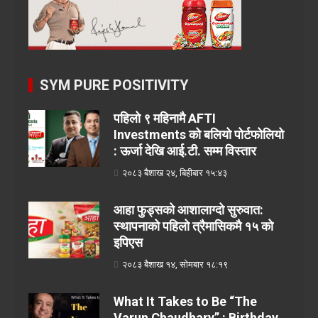
SYM PURE POSITIVITY
पहिलो ९ महिनामै AFTI
Investments को बलियो पोर्टफोलियो
: ऊर्जा देखि आई.टी. सम्म विस्तार
२०८३ बैशाख २४, बिहीबार १५:४३
आहा फुड्सको आशालाग्दो सुरुवात:
स्थापनाको पहिलो त्रैमासिकमै १५ को
इपिएस
२०८३ बैशाख १४, सोमबार १८:१९
What It Takes to Be “The
Varun Chaudhary” : Birthday