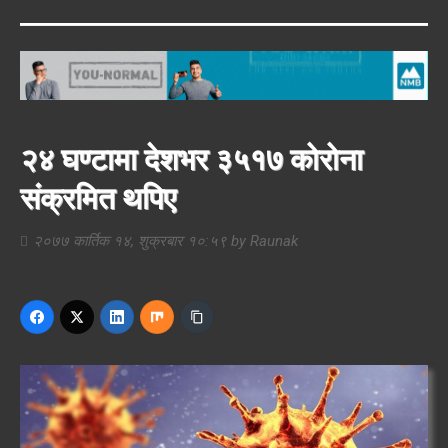
२४ घण्टामा देशभर ३५१७ कोरोना
संक्रमित थपिए
२०७७ कार्तिक १४, शुक्रबार १०:५९
by
Raunak