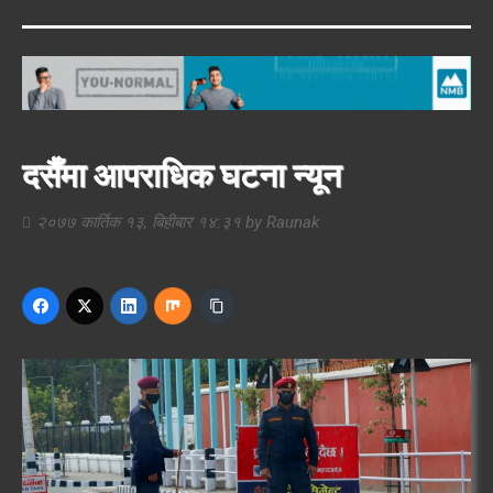
दसैँमा आपराधिक घटना न्यून
२०७७ कार्तिक १३, बिहीबार १४:३१
by
Raunak