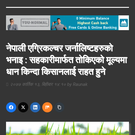
नेपाली एग्रिकल्चर जर्नालिष्टहरुको
भनाइ : सहकारीमार्फत तोकिएको मूल्यमा
धान किन्दा किसानलाई राहत हुने
२०७७ कार्तिक १३, बिहीबार १४:१०
by
Raunak