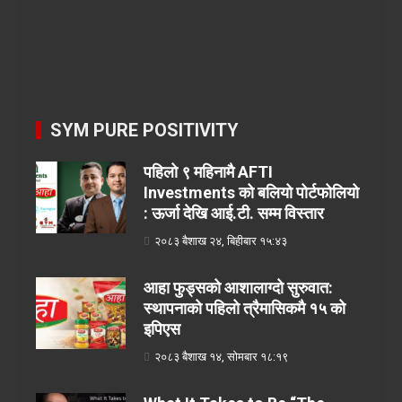
SYM PURE POSITIVITY
पहिलो ९ महिनामै AFTI
Investments को बलियो पोर्टफोलियो
: ऊर्जा देखि आई.टी. सम्म विस्तार
२०८३ बैशाख २४, बिहीबार १५:४३
आहा फुड्सको आशालाग्दो सुरुवात:
स्थापनाको पहिलो त्रैमासिकमै १५ को
इपिएस
२०८३ बैशाख १४, सोमबार १८:१९