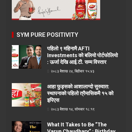
SYM PURE POSITIVITY
पहिलो ९ महिनामै AFTI
Investments को बलियो पोर्टफोलियो
: ऊर्जा देखि आई.टी. सम्म विस्तार
२०८३ बैशाख २४, बिहीबार १५:४३
आहा फुड्सको आशालाग्दो सुरुवात:
स्थापनाको पहिलो त्रैमासिकमै १५ को
इपिएस
२०८३ बैशाख १४, सोमबार १८:१९
What It Takes to Be “The
Varun Chaudhary” : Birthday