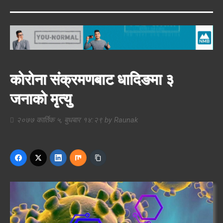
कोरोना संक्रमणबाट धादिङमा ३
जनाको मृत्यु
२०७७ कार्तिक ५, बुधबार १४:२९
by
Raunak