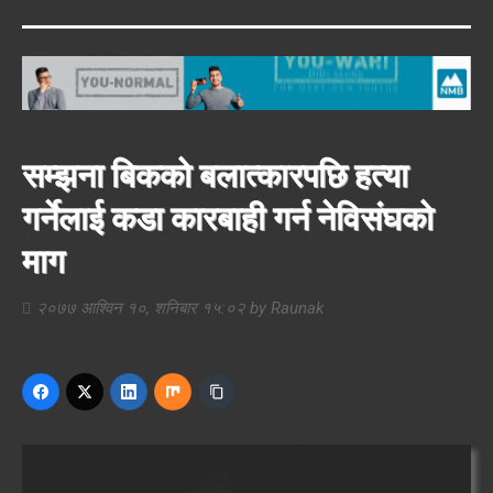
सम्झना बिकको बलात्कारपछि हत्या
गर्नेलाई कडा कारबाही गर्न नेविसंघको
माग
२०७७ आश्विन १०, शनिबार १५:०२
by
Raunak