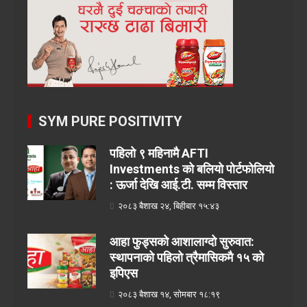
SYM PURE POSITIVITY
पहिलो ९ महिनामै AFTI
Investments को बलियो पोर्टफोलियो
: ऊर्जा देखि आई.टी. सम्म विस्तार
२०८३ बैशाख २४, बिहीबार १५:४३
आहा फुड्सको आशालाग्दो सुरुवात:
स्थापनाको पहिलो त्रैमासिकमै १५ को
इपिएस
२०८३ बैशाख १४, सोमबार १८:१९