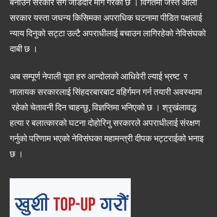
बनाउन सरकार सॅग जोडदार माग गरेको छ । विगतमा जस्तै ओली
सरकार यस्ता जघन्य किसिमका अपराधिक घटनामा पीडित पक्षलाई
न्याय दिनुको सट्टा उल्टै अपराधीलाई बचाउन लागिरहेको नेविसंघको
दाबी छ ।
अब सम्पूर्ण नेपाली यूवा हरु आन्दोलको आधिवेरी ल्याई भ्रष्ट र
नालायक सरकारलाई सिंहदरबारबाट वहिर्गमन गर्न तयारी अवस्थामा
रहेको चेतावनी दिन चाहन्छु, विज्ञप्तिमा भनिएको छ । श्रृखंलावद्ध
हत्या र बलात्कारको घटना दोहोरिनु सरकारले अपराधीलाई संरक्षण
गर्नुको परिणाम भएको नेविसंघका महामन्त्री दीपक भट्टराईको भनाइ
छ ।