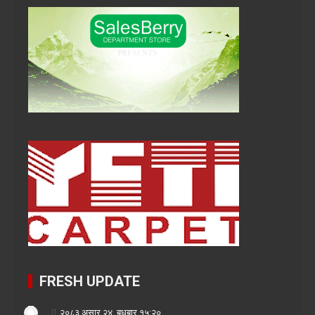
FRESH UPDATE
२०८३ असार २४, बुधबार १५:२०