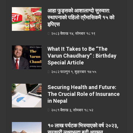
आहा फुड्सको आशालाग्दो सुरुवात:
स्थापनाको पहिलो त्रैमासिकमै १५ को
इपिएस
२०८३ बैशाख १४, सोमबार १८:१९
What It Takes to Be “The
Varun Chaudhary” : Birthday
Special Article
२०८२ फाल्गुन १, शुक्रबार १७:५५
Securing Health and Future:
The Crucial Role of Insurance
in Nepal
२०८१ बैशाख ३, सोमबार १८:५२
१० लाख पर्यटक भित्र्याएको वर्ष २०२३,
सरकारी लक्ष्यभन्दा बढी आगमन