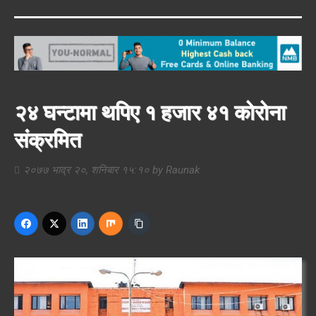
२४ घन्टामा थपिए १ हजार ४१ कोरोना
संक्रमित
२०७७ भाद्र २०, शनिबार १५:१०
by
Raunak