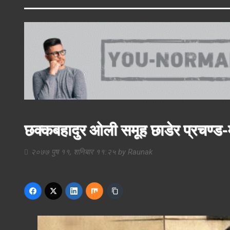
छक्कबहादुर ओली समूह छाडेर प्रचण्ड
२०७७ पुष ११, शनिबार ११:२५
by
Raunak