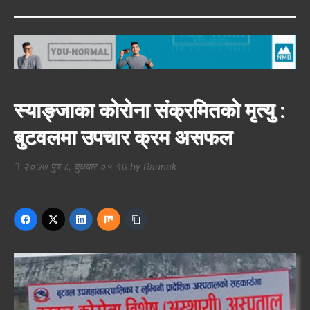
स्याङ्जाका कोरोना संक्रमितको मृत्यु :
बुटवलमा उपचार क्रम असफल
२०७७ पुष ८, बुधबार ०५:१७
by
Raunak