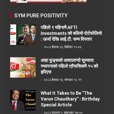
SYM PURE POSITIVITY
पहिलो ९ महिनामै AFTI
Investments को बलियो पोर्टफोलियो
: ऊर्जा देखि आई.टी. सम्म विस्तार
२०८३ बैशाख २४, बिहीबार १५:४३
आहा फुड्सको आशालाग्दो सुरुवात:
स्थापनाको पहिलो त्रैमासिकमै १५ को
इपिएस
२०८३ बैशाख १४, सोमबार १८:१९
What It Takes to Be “The
Varun Chaudhary” : Birthday
Special Article
२०८२ फाल्गुन १, शुक्रबार १७:५५