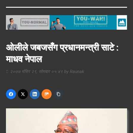
ओलीले जबजसँग प्रधानमन्त्री साटे :
माधव नेपाल
२०७७ मंसिर २९, सोमबार ०५:४९
by
Raunak