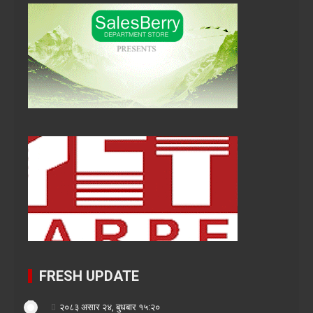
FRESH UPDATE
२०८३ असार २४, बुधबार १५:२०