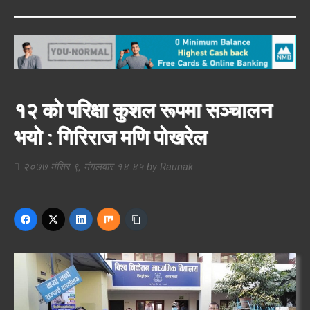
१२ को परिक्षा कुशल रूपमा सञ्चालन
भयो : गिरिराज मणि पोखरेल
२०७७ मंसिर ९, मंगलवार १४:४५
by
Raunak