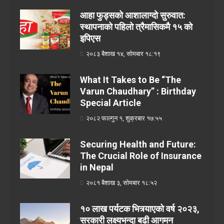
आहा फुड्सको आशालाग्दो सुरुवात:
स्थापनाको पहिलो त्रैमासिकमै १५ को
इपिएस
२०८३ बैशाख १४, सोमबार १८:१९
What It Takes to Be “The
Varun Chaudhary” : Birthday
Special Article
२०८२ फाल्गुन १, शुक्रबार १७:५५
Securing Health and Future:
The Crucial Role of Insurance
in Nepal
२०८१ बैशाख ३, सोमबार १८:५२
१० लाख पर्यटक भित्र्याएको वर्ष २०२३,
सरकारी लक्ष्यभन्दा बढी आगमन