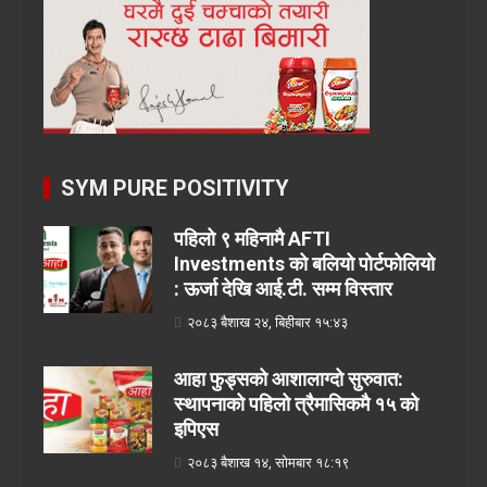
SYM PURE POSITIVITY
पहिलो ९ महिनामै AFTI
Investments को बलियो पोर्टफोलियो
: ऊर्जा देखि आई.टी. सम्म विस्तार
२०८३ बैशाख २४, बिहीबार १५:४३
आहा फुड्सको आशालाग्दो सुरुवात:
स्थापनाको पहिलो त्रैमासिकमै १५ को
इपिएस
२०८३ बैशाख १४, सोमबार १८:१९