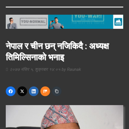
नेपाल र चीन छन् नजिकिदै : अध्यक्ष
तिमिल्सिनाको भनाइ
२०७७ मंसिर ५, शुक्रबार १४:०५
by
Raunak