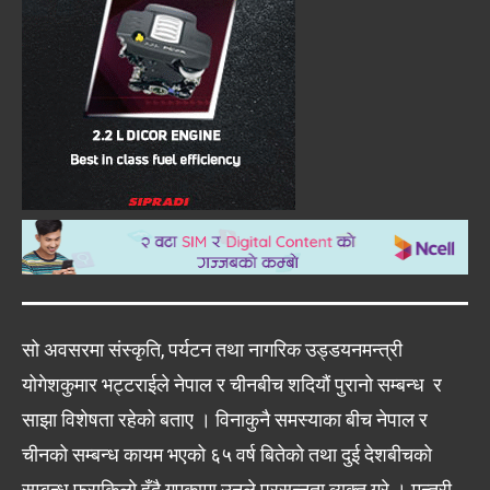
सो अवसरमा संस्कृति, पर्यटन तथा नागरिक उड्डयनमन्त्री
योगेशकुमार भट्टराईले नेपाल र चीनबीच शदियौं पुरानो सम्बन्ध र
साझा विशेषता रहेको बताए । विनाकुनै समस्याका बीच नेपाल र
चीनको सम्बन्ध कायम भएको ६५ वर्ष बितेको तथा दुई देशबीचको
सम्बन्ध फराकिलो हुँदै गएकामा उनले प्रसन्नता व्यक्त गरे । मन्त्री