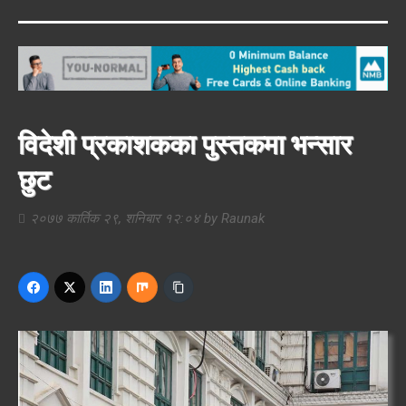
विदेशी प्रकाशकका पुस्तकमा भन्सार
छुट
२०७७ कार्तिक २९, शनिबार १२:०४
by
Raunak