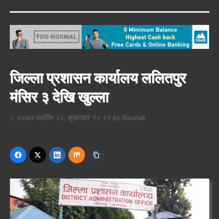
जिल्ला प्रशासन कार्यालय ललितपुर
मंसिर ३ देखि खुल्ला
२०७७ कार्तिक २८, शुक्रबार १४:२९
by
Raunak