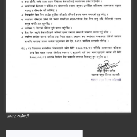
साभार: रातोपाटी