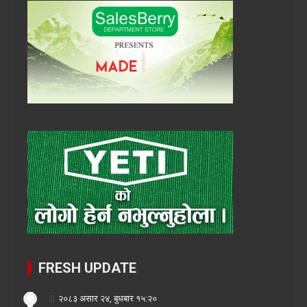
FRESH UPDATE
२०८३ असार २४, बुधबार १५:२०