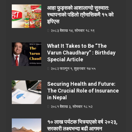
आहा फुड्सको आशालाग्दो सुरुवात:
स्थापनाको पहिलो त्रैमासिकमै १५ को
इपिएस
२०८३ बैशाख १४, सोमबार १८:१९
What It Takes to Be “The
Varun Chaudhary” : Birthday
Special Article
२०८२ फाल्गुन १, शुक्रबार १७:५५
Securing Health and Future:
The Crucial Role of Insurance
in Nepal
२०८१ बैशाख ३, सोमबार १८:५२
१० लाख पर्यटक भित्र्याएको वर्ष २०२३,
सरकारी लक्ष्यभन्दा बढी आगमन