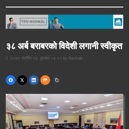
३८ अर्ब बराबरको विदेशी लगानी स्वीकृत
२०७७ कार्तिक २६, बुधबार ०६:०१
by
Raunak