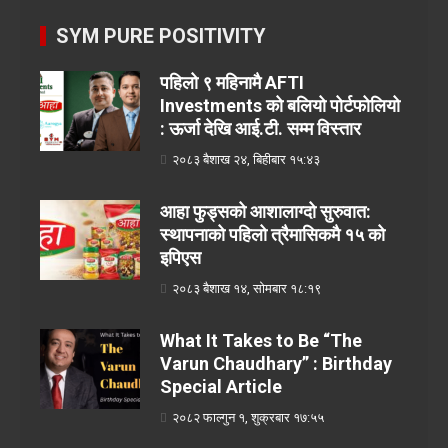
SYM PURE POSITIVITY
पहिलो ९ महिनामै AFTI
Investments को बलियो पोर्टफोलियो
: ऊर्जा देखि आई.टी. सम्म विस्तार
२०८३ बैशाख २४, बिहीबार १५:४३
आहा फुड्सको आशालाग्दो सुरुवात:
स्थापनाको पहिलो त्रैमासिकमै १५ को
इपिएस
२०८३ बैशाख १४, सोमबार १८:१९
What It Takes to Be “The
Varun Chaudhary” : Birthday
Special Article
२०८२ फाल्गुन १, शुक्रबार १७:५५