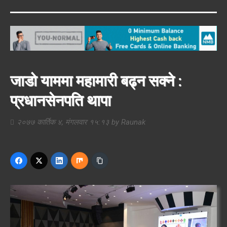
जाडो याममा महामारी बढ्न सक्ने :
प्रधानसेनपति थापा
२०७७ कार्तिक ४, मंगलवार १५:१३
by
Raunak