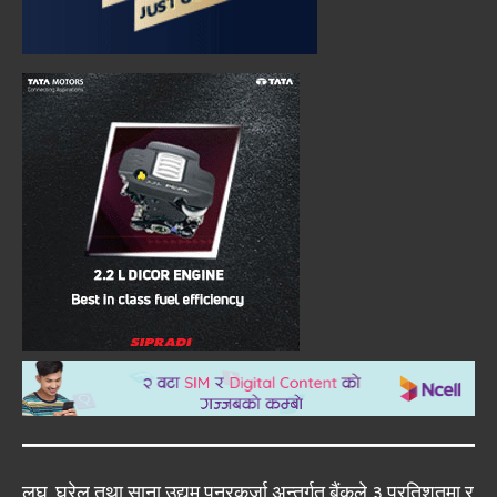
लघु, घरेलु तथा साना उद्यम पुनरकर्जा अन्तर्गत बैंकले ३ प्रतिशतमा र