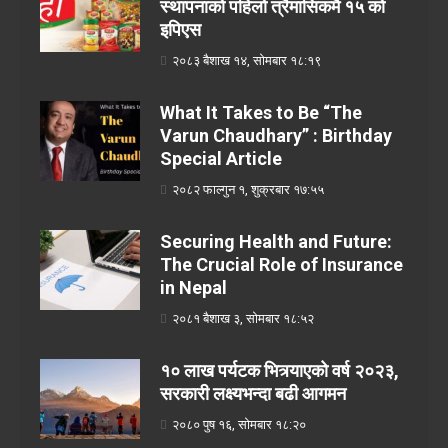
स्थापनाको पहिलो त्रैमासिकमै १५ को
इपिएस
२०८३ बैशाख १४, सोमबार १८:१९
What It Takes to Be “The
Varun Chaudhary” : Birthday
Special Article
२०८२ फाल्गुन १, शुक्रबार १७:५५
Securing Health and Future:
The Crucial Role of Insurance
in Nepal
२०८१ बैशाख ३, सोमबार १८:५२
१० लाख पर्यटक भित्र्याएको वर्ष २०२३,
सरकारी लक्ष्यभन्दा बढी आगमन
२०८० पुष १६, सोमबार १८:२०