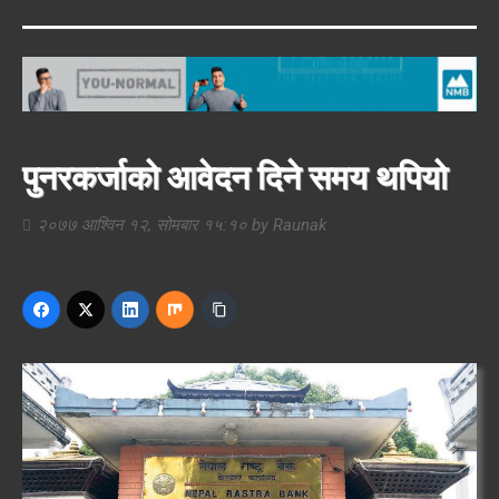
पुनरकर्जाको आवेदन दिने समय थपियो
२०७७ आश्विन १२, सोमबार १५:१०
by
Raunak